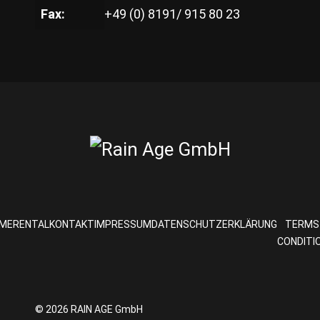
Fax:
+49 (0) 8191/ 915 80 23
ME
RENTAL
KONTAKT
IMPRESSUM
DATENSCHUTZERKLÄRUNG
TERMS
CONDITI
© 2026 RAIN AGE GmbH